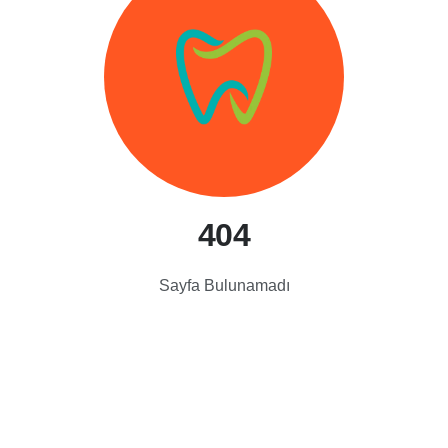
404
Sayfa Bulunamadı
andevu Alın