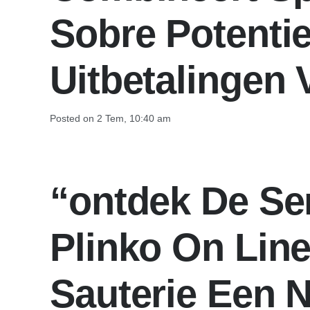
Sobre Potenti
Uitbetalingen 
Posted on
2 Tem, 10:40 am
“ontdek De Se
Plinko On Lin
Sauterie Een 