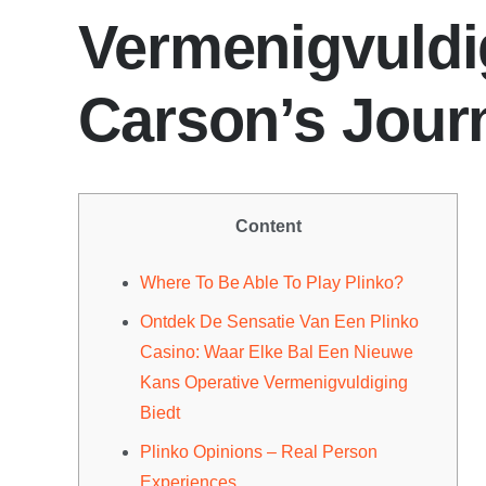
Vermenigvuldi
Carson’s Jour
Content
Where To Be Able To Play Plinko?
Ontdek De Sensatie Van Een Plinko
Casino: Waar Elke Bal Een Nieuwe
Kans Operative Vermenigvuldiging
Biedt
Plinko Opinions – Real Person
Experiences