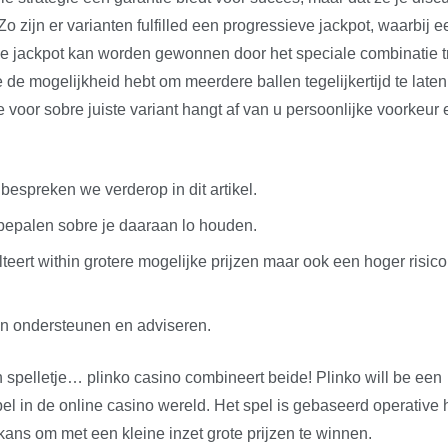
 zijn er varianten fulfilled een progressieve jackpot, waarbij e
ze jackpot kan worden gewonnen door het speciale combinatie t
je de mogelijkheid hebt om meerdere ballen tegelijkertijd te laten
 voor sobre juiste variant hangt af van u persoonlijke voorkeur 
 bespreken we verderop in dit artikel.
 bepalen sobre je daaraan lo houden.
eert within grotere mogelijke prijzen maar ook een hoger risico
nen ondersteunen en adviseren.
pelletje… plinko casino combineert beide! Plinko will be een
el in de online casino wereld. Het spel is gebaseerd operative 
ans om met een kleine inzet grote prijzen te winnen.