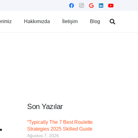
erimiz
Hakkımızda
İletişim
Blog
Son Yazılar
“Typically The 7 Best Roulette
r
Strategies 2025 Skilled Guide
Ağustos 7, 2026