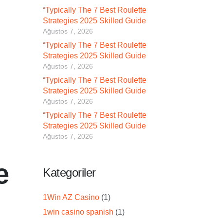
“Typically The 7 Best Roulette
Strategies 2025 Skilled Guide
Ağustos 7, 2026
“Typically The 7 Best Roulette
Strategies 2025 Skilled Guide
Ağustos 7, 2026
“Typically The 7 Best Roulette
Strategies 2025 Skilled Guide
Ağustos 7, 2026
“Typically The 7 Best Roulette
Strategies 2025 Skilled Guide
Ağustos 7, 2026
e
Kategoriler
1Win AZ Casino
(1)
1win casino spanish
(1)