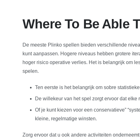
Where To Be Able T
De meeste Plinko spellen bieden verschillende nive
kunt aanpassen. Hogere niveaus hebben grotere iterat
hoger risico operative verlies. Het is belangrijk om l
spelen.
Ten eerste is het belangrijk om sobre statistiek
De willekeur van het spel zorgt ervoor dat elke 
Of je kunt kiezen voor een conservatieve” “syste
kleine, regelmatige winsten.
Zorg ervoor dat u ook andere activiteiten onderneemt 