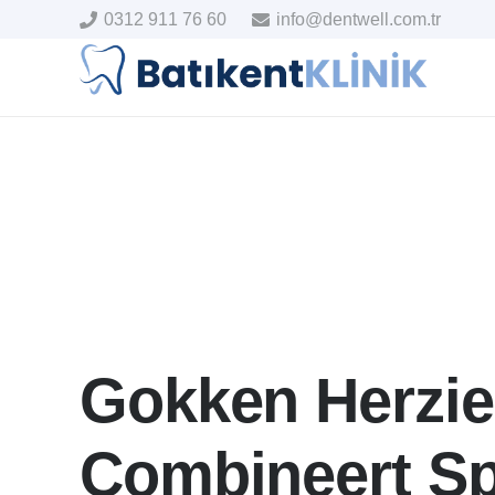
0312 911 76 60
info@dentwell.com.tr
Gokken Herzie
Combineert Sp