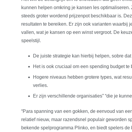
kunnen helpen omkring je kansen les optimaliseren. Zo
steeds groter wordend prijzenpot beschikbaar is. De
resultaten te bereiken. Er zijn ook varianten waarbij 
vallen, wat je kansen op een winst vergroot. De keuze
speelstijl.
De juiste strategie kan hierbij helpen, sobre dat
Het is ook cruciaal om een spending budget te
Hogere niveaus hebben grotere types, wat result
verlies.
Er zijn verschillende organisaties” “die je kun
“Para spanning van een gokken, de eenvoud van een s
relatief nieuw, maar razendsnel populair geworden sp
bekende spelprogramma Plinko, en biedt spelers de k