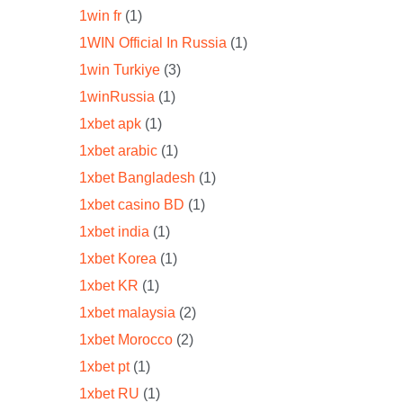
1win fr
(1)
1WIN Official In Russia
(1)
1win Turkiye
(3)
1winRussia
(1)
1xbet apk
(1)
1xbet arabic
(1)
1xbet Bangladesh
(1)
1xbet casino BD
(1)
1xbet india
(1)
1xbet Korea
(1)
1xbet KR
(1)
1xbet malaysia
(2)
1xbet Morocco
(2)
1xbet pt
(1)
1xbet RU
(1)