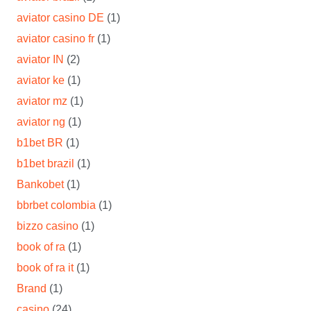
aviator casino DE
(1)
aviator casino fr
(1)
aviator IN
(2)
aviator ke
(1)
aviator mz
(1)
aviator ng
(1)
b1bet BR
(1)
b1bet brazil
(1)
Bankobet
(1)
bbrbet colombia
(1)
bizzo casino
(1)
book of ra
(1)
book of ra it
(1)
Brand
(1)
casino
(24)