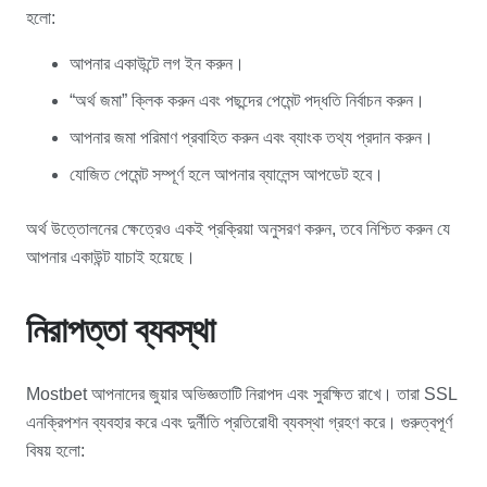
হলো:
আপনার একাউন্টে লগ ইন করুন।
“অর্থ জমা” ক্লিক করুন এবং পছন্দের পেমেন্ট পদ্ধতি নির্বাচন করুন।
আপনার জমা পরিমাণ প্রবাহিত করুন এবং ব্যাংক তথ্য প্রদান করুন।
যোজিত পেমেন্ট সম্পূর্ণ হলে আপনার ব্যালেন্স আপডেট হবে।
অর্থ উত্তোলনের ক্ষেত্রেও একই প্রক্রিয়া অনুসরণ করুন, তবে নিশ্চিত করুন যে
আপনার একাউন্ট যাচাই হয়েছে।
নিরাপত্তা ব্যবস্থা
Mostbet আপনাদের জুয়ার অভিজ্ঞতাটি নিরাপদ এবং সুরক্ষিত রাখে। তারা SSL
এনক্রিপশন ব্যবহার করে এবং দুর্নীতি প্রতিরোধী ব্যবস্থা গ্রহণ করে। গুরুত্বপূর্ণ
বিষয় হলো: