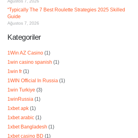
Ağustos 7, 2026
“Typically The 7 Best Roulette Strategies 2025 Skilled
Guide
Ağustos 7, 2026
Kategoriler
1Win AZ Casino
(1)
1win casino spanish
(1)
1win fr
(1)
1WIN Official In Russia
(1)
1win Turkiye
(3)
1winRussia
(1)
1xbet apk
(1)
1xbet arabic
(1)
1xbet Bangladesh
(1)
1xbet casino BD
(1)