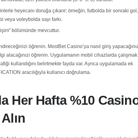
nlerle heyecanı doruğa çıkarır; örneğin, futbolda bir sonraki gol,
i veya voleybolda sayı farkı.
tişim” bölümünde mevcuttur.
direceğinizi öğrenin. MostBet Casino’ya nasıl giriş yapacağınız
gi alacağınızı öğrenin. Uygulamanın mobil cihazlarda çalışmak 
afiği kullandığını belirtmekte fayda var. Ayrıca uygulamada ek
ICATION aracılığıyla kullanıcı doğrulama.
a Her Hafta %10 Casin
 Alın