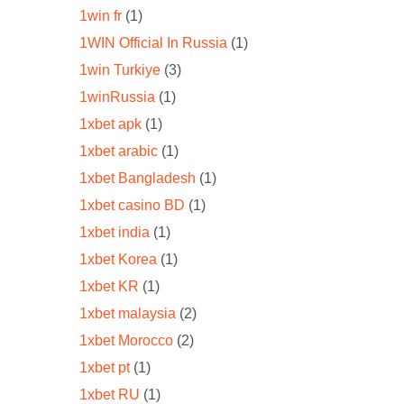
1win fr
(1)
1WIN Official In Russia
(1)
1win Turkiye
(3)
1winRussia
(1)
1xbet apk
(1)
1xbet arabic
(1)
1xbet Bangladesh
(1)
1xbet casino BD
(1)
1xbet india
(1)
1xbet Korea
(1)
1xbet KR
(1)
1xbet malaysia
(2)
1xbet Morocco
(2)
1xbet pt
(1)
1xbet RU
(1)