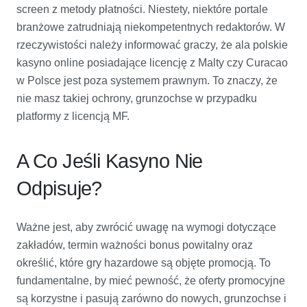
screen z metody płatności. Niestety, niektóre portale
branżowe zatrudniają niekompetentnych redaktorów. W
rzeczywistości należy informować graczy, że ala polskie
kasyno online posiadające licencję z Malty czy Curacao
w Polsce jest poza systemem prawnym. To znaczy, że
nie masz takiej ochrony, grunzochse w przypadku
platformy z licencją MF.
A Co Jeśli Kasyno Nie
Odpisuje?
Ważne jest, aby zwrócić uwagę na wymogi dotyczące
zakładów, termin ważności bonus powitalny oraz
określić, które gry hazardowe są objęte promocją. To
fundamentalne, by mieć pewność, że oferty promocyjne
są korzystne i pasują zarówno do nowych, grunzochse i