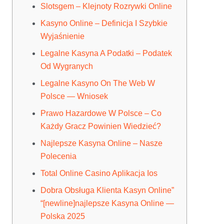
Slotsgem – Klejnoty Rozrywki Online
Kasyno Online – Definicja I Szybkie
Wyjaśnienie
Legalne Kasyna A Podatki – Podatek
Od Wygranych
Legalne Kasyno On The Web W
Polsce — Wniosek
Prawo Hazardowe W Polsce – Co
Każdy Gracz Powinien Wiedzieć?
Najlepsze Kasyna Online – Nasze
Polecenia
Total Online Casino Aplikacja Ios
Dobra Obsługa Klienta Kasyn Online”
“[newline]najlepsze Kasyna Online —
Polska 2025