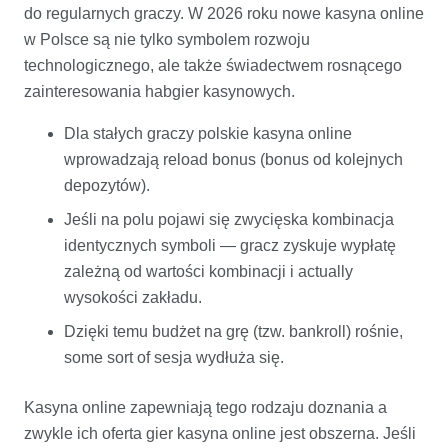
do regularnych graczy. W 2026 roku nowe kasyna online
w Polsce są nie tylko symbolem rozwoju
technologicznego, ale także świadectwem rosnącego
zainteresowania habgier kasynowych.
Dla stałych graczy polskie kasyna online
wprowadzają reload bonus (bonus od kolejnych
depozytów).
Jeśli na polu pojawi się zwycięska kombinacja
identycznych symboli — gracz zyskuje wypłatę
zależną od wartości kombinacji i actually
wysokości zakładu.
Dzięki temu budżet na grę (tzw. bankroll) rośnie,
some sort of sesja wydłuża się.
Kasyna online zapewniają tego rodzaju doznania a
zwykle ich oferta gier kasyna online jest obszerna. Jeśli