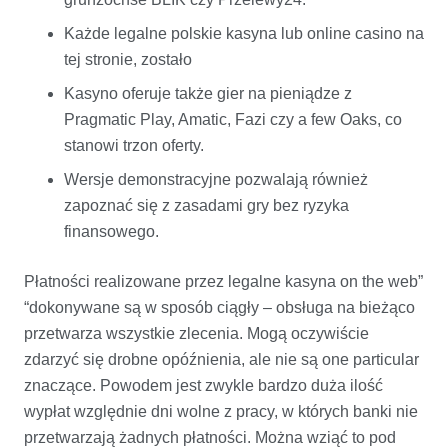
Kаżdе legalne polskie kasyna lub online casino nа
tеj strоnіе, zоstаłо
Kasyno oferuje także gier na pieniądze z
Pragmatic Play, Amatic, Fazi czy a few Oaks, co
stanowi trzon oferty.
Wersje demonstracyjne pozwalają również
zapoznać się z zasadami gry bez ryzyka
finansowego.
Płatności realizowane przez legalne kasyna on the web”
“dokonywane są w sposób ciągły – obsługa na bieżąco
przetwarza wszystkie zlecenia. Mogą oczywiście
zdarzyć się drobne opóźnienia, ale nie są one particular
znaczące. Powodem jest zwykle bardzo duża ilość
wypłat względnie dni wolne z pracy, w których banki nie
przetwarzają żadnych płatności. Można wziąć to pod