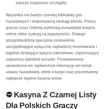
zawsze znajdziesz szczegóły.
Wazamba ma bardzo szeroką bibliotekę gier
hazardowych i responsywną obsługę klienta. Polscy
gracze coraz chętniej wybierają europejskie kasyna
online, które zyskują na popularności. Dlatego
przygotowaliśmy specjalne zestawienie,
uwzględniające wyłącznie najbardziej renomowane i
legalnie działające kasyna internetowe, zapewniające
najwyższy standard rozrywki. Przedstawiamy
sprawdzone we najświeższe informacje em temat
ustawy hazardowej, oferty e-kasyn oraz prezentujemy
najlepsze legalne kasyna online.
⛔ Kasyna Z Czarnej Listy
Dla Polskich Graczy