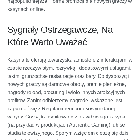
najpopularniejsza” “forma promocji dla nowych graczy w
kasynach online.
Sygnały Ostrzegawcze, Na
Które Warto Uważać
Kasyna te oferują towarzyską atmosferę z interakcjami w
czasie rzeczywistym, rozrywką i dodatkowymi usługami,
takimi grunzochse restauracje oraz bary. Do dyspozycji
nowych graczy są darmowe obroty, premie pieniężne,
nagrody reload, procuring i wiele innych atrakcyjnych
profitów. Zanim odbierzemy nagrodę, wskazane jest
zapoznać się z Regulaminem bonusowym danej
witryny. Gry są transmitowane z prawdziwego kasyna
(na przykład w produkcjach Authentic Gaming) lub se
studia telewizyjnego. Sporym wzięciem cieszą się dziś