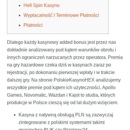
Hell Spin Kasyno
Wypłacalność I Terminowe Płatności
Płatności
Dlatego każdy kasynowy added bonus jest przez nas
dokładnie analizowany pod kątem warunków obrotu i
innych ograniczeń narzucanych przez operatora. Premia
na gry hazardowe czeka dziś w kasynach zaraz po
rejestracji, po dokonaniu pierwszej wpłaty i w trakcie
dalszej gry. Na stronie PolskieKasynoHEX analizujemy
wszystkie premie pod kątem ich użyteczności. Apollo
Games, Novomatic, Wazdan i Kajot to studia, których
produkcje w Polsce cieszą się od lat dużym wzięciem.
Kasyna z natywną obsługą PLN są zazwyczaj
zintegrowane z polskimi systemami takimi
grunzochse BLIK czy Przelewy24.