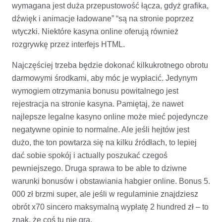
wymagana jest duża przepustowość łącza, gdyż grafika,
dźwięk i animacje ładowane” “są na stronie poprzez
wtyczki. Niektóre kasyna online oferują również
rozgrywkę przez interfejs HTML.
Najczęściej trzeba będzie dokonać kilkukrotnego obrotu
darmowymi środkami, aby móc je wypłacić. Jedynym
wymogiem otrzymania bonusu powitalnego jest
rejestracja na stronie kasyna. Pamiętaj, że nawet
najlepsze legalne kasyno online może mieć pojedyncze
negatywne opinie to normalne. Ale jeśli hejtów jest
dużo, the ton powtarza się na kilku źródłach, to lepiej
dać sobie spokój i actually poszukać czegoś
pewniejszego. Druga sprawa to be able to dziwne
warunki bonusów i obstawiania habgier online. Bonus 5.
000 zł brzmi super, ale jeśli w regulaminie znajdziesz
obrót x70 sincero maksymalną wypłatę 2 hundred zł – to
znak, że coś tu nie gra.