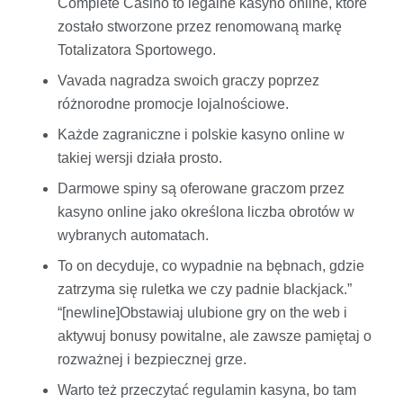
Complete Casino to legalne kasyno online, które
zostało stworzone przez renomowaną markę
Totalizatora Sportowego.
Vavada nagradza swoich graczy poprzez
różnorodne promocje lojalnościowe.
Każde zagraniczne i polskie kasyno online w
takiej wersji działa prosto.
Darmowe spiny są oferowane graczom przez
kasyno online jako określona liczba obrotów w
wybranych automatach.
To on decyduje, co wypadnie na bębnach, gdzie
zatrzyma się ruletka we czy padnie blackjack.”
“[newline]Obstawiaj ulubione gry on the web i
aktywuj bonusy powitalne, ale zawsze pamiętaj o
rozważnej i bezpiecznej grze.
Warto też przeczytać regulamin kasyna, bo tam