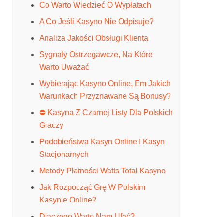
Co Warto Wiedzieć O Wypłatach
A Co Jeśli Kasyno Nie Odpisuje?
Analiza Jakości Obsługi Klienta
Sygnały Ostrzegawcze, Na Które
Warto Uważać
Wybierając Kasyno Online, Em Jakich
Warunkach Przyznawane Są Bonusy?
⛔ Kasyna Z Czarnej Listy Dla Polskich
Graczy
Podobieństwa Kasyn Online I Kasyn
Stacjonarnych
Metody Płatności Watts Total Kasyno
Jak Rozpocząć Grę W Polskim
Kasynie Online?
Dlaczego Warto Nam Ufać?