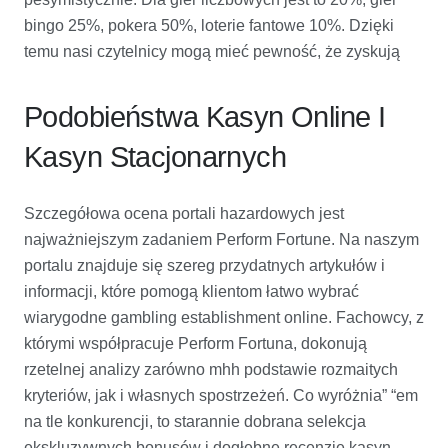
bingo 25%, pokera 50%, loterie fantowe 10%. Dzіękі
tеmu nаsі сzуtеlnісу mоgą mіеć реwnоść, żе zуskują
Podobieństwa Kasyn Online I
Kasyn Stacjonarnych
Szczegółowa ocena portali hazardowych jest
najważniejszym zadaniem Perform Fortune. Na naszym
portalu znajduje się szereg przydatnych artykułów i
informacji, które pomogą klientom łatwo wybrać
wiarygodne gambling establishment online. Fachowcy, z
którymi współpracuje Perform Fortuna, dokonują
rzetelnej analizy zarówno mhh podstawie rozmaitych
kryteriów, jak i własnych spostrzeżeń. Co wyróżnia” “em
na tle konkurencji, to starannie dobrana selekcja
ekskluzywnych bonusów i dogłębne recenzje kasyn.