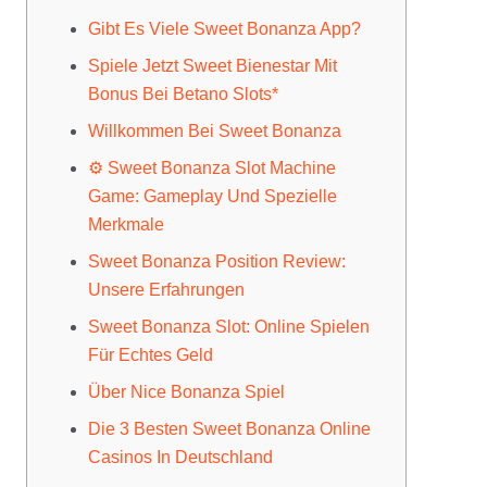
Gibt Es Viele Sweet Bonanza App?
Spiele Jetzt Sweet Bienestar Mit
Bonus Bei Betano Slots*
Willkommen Bei Sweet Bonanza
⚙️ Sweet Bonanza Slot Machine
Game: Gameplay Und Spezielle
Merkmale
Sweet Bonanza Position Review:
Unsere Erfahrungen
Sweet Bonanza Slot: Online Spielen
Für Echtes Geld
Über Nice Bonanza Spiel
Die 3 Besten Sweet Bonanza Online
Casinos In Deutschland