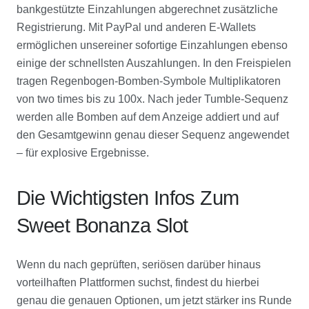
bankgestützte Einzahlungen abgerechnet zusätzliche
Registrierung. Mit PayPal und anderen E-Wallets
ermöglichen unsereiner sofortige Einzahlungen ebenso
einige der schnellsten Auszahlungen. In den Freispielen
tragen Regenbogen-Bomben-Symbole Multiplikatoren
von two times bis zu 100x. Nach jeder Tumble-Sequenz
werden alle Bomben auf dem Anzeige addiert und auf
den Gesamtgewinn genau dieser Sequenz angewendet
– für explosive Ergebnisse.
Die Wichtigsten Infos Zum
Sweet Bonanza Slot
Wenn du nach geprüften, seriösen darüber hinaus
vorteilhaften Plattformen suchst, findest du hierbei
genau die genauen Optionen, um jetzt stärker ins Runde