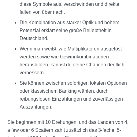
diese Symbole aus, verschwinden und direkte
fallen von über nach.
Die Kombination aus starker Optik und hohem
Potenzial erklärt seine große Beliebtheit in
Deutschland.
Wenn man weißt, wie Multiplikatoren ausgelöst
werden sowie wie Gewinnkombinationen
herausbilden, kannst du deine Chancen deutlich
verbessern.
Sie können zwischen sofortigen lokalen Optionen
oder klassischem Banking wählen, durch
reibungslosen Einzahlungen und zuverlässigen
Auszahlungen.
Sie beginnen mit 10 Drehungen, und das Landen von 4,
a few oder 6 Scattern zahlt zusätzlich das 3-fache, 5-