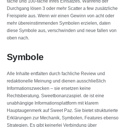
fache und 100-fache Ihres Einsatzes. Während der
Durchgang lösen 3 oder mehr Scatter a few zusätzliche
Freispiele aus. Wenn wir einen Gewinn von acht oder
mehr übereinstimmenden Symbolen erzielen, daten
diese Symbole aus, verschwinden und neue fallen von
oben nach.
Symbole
Alle Inhalte entfalten durch fachliche Review und
redaktionelle Meinung und dienen ausschließlich
Informationszwecken – sie ersetzen keine
Rechtsberatung. Sweetbonanzaspiel. de ist eine
unabhängige Informationsplattform mit klarem
Hauptaugenmerk auf Sweet Paz. Sie bietet strukturierte
Erklärungen zur Mechanik, Symbolen, Features ebenso
Strategien. Es gibt keinerlei Verbindung über