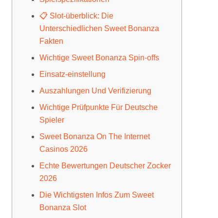
📋 Slot-überblick: Die
Unterschiedlichen Sweet Bonanza
Fakten
Wichtige Sweet Bonanza Spin-offs
Einsatz-einstellung
Auszahlungen Und Verifizierung
Wichtige Prüfpunkte Für Deutsche
Spieler
Sweet Bonanza On The Internet
Casinos 2026
Echte Bewertungen Deutscher Zocker
2026
Die Wichtigsten Infos Zum Sweet
Bonanza Slot