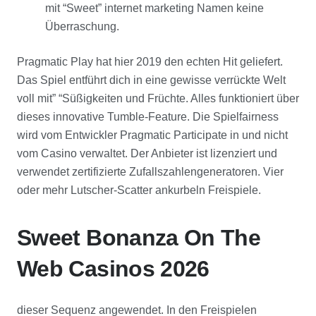
mit “Sweet” internet marketing Namen keine
Überraschung.
Pragmatic Play hat hier 2019 den echten Hit geliefert.
Das Spiel entführt dich in eine gewisse verrückte Welt
voll mit” “Süßigkeiten und Früchte. Alles funktioniert über
dieses innovative Tumble-Feature. Die Spielfairness
wird vom Entwickler Pragmatic Participate in und nicht
vom Casino verwaltet. Der Anbieter ist lizenziert und
verwendet zertifizierte Zufallszahlengeneratoren. Vier
oder mehr Lutscher-Scatter ankurbeln Freispiele.
Sweet Bonanza On The
Web Casinos 2026
dieser Sequenz angewendet. In den Freispielen