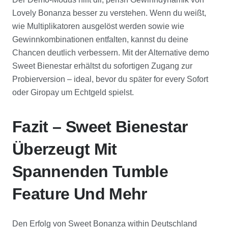
Lovely Bonanza besser zu verstehen. Wenn du weißt,
wie Multiplikatoren ausgelöst werden sowie wie
Gewinnkombinationen entfalten, kannst du deine
Chancen deutlich verbessern. Mit der Alternative demo
Sweet Bienestar erhältst du sofortigen Zugang zur
Probierversion – ideal, bevor du später for every Sofort
oder Giropay um Echtgeld spielst.
Fazit – Sweet Bienestar
Überzeugt Mit
Spannenden Tumble
Feature Und Mehr
Den Erfolg von Sweet Bonanza within Deutschland