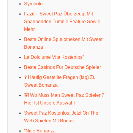
Symbole
Fazit – Sweet Paz Überzeugt Mit
Spannenden Tumble Feature Sowie
Mehr
Beste Online Spielotheken Mit Sweet
Bonanza
La Dolciume Vita Kostenlos”
Beste Casinos Für Deutsche Spieler
❓ Häufig Gestellte Fragen (faq) Zu
Sweet Bonanza
🎰 Wo Muss Man Sweet Paz Spielen?
Hier Ist Unsere Auswahl
Sweet Paz Kostenlos: Jetzt On The
Web Spielen Mit Bonus
“Nice Bonanza