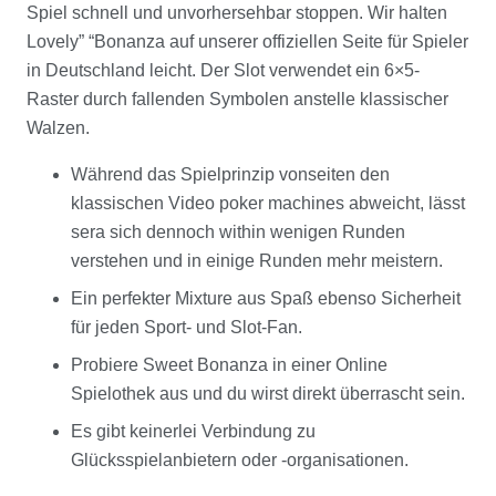
Spiel schnell und unvorhersehbar stoppen. Wir halten
Lovely” “Bonanza auf unserer offiziellen Seite für Spieler
in Deutschland leicht. Der Slot verwendet ein 6×5-
Raster durch fallenden Symbolen anstelle klassischer
Walzen.
Während das Spielprinzip vonseiten den
klassischen Video poker machines abweicht, lässt
sera sich dennoch within wenigen Runden
verstehen und in einige Runden mehr meistern.
Ein perfekter Mixture aus Spaß ebenso Sicherheit
für jeden Sport- und Slot-Fan.
Probiere Sweet Bonanza in einer Online
Spielothek aus und du wirst direkt überrascht sein.
Es gibt keinerlei Verbindung zu
Glücksspielanbietern oder -organisationen.