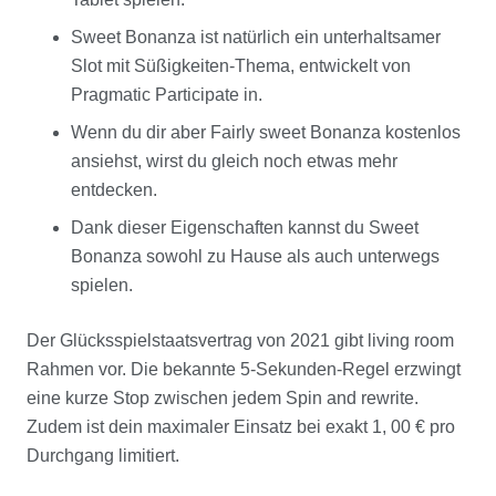
Sweet Bonanza ist natürlich ein unterhaltsamer
Slot mit Süßigkeiten-Thema, entwickelt von
Pragmatic Participate in.
Wenn du dir aber Fairly sweet Bonanza kostenlos
ansiehst, wirst du gleich noch etwas mehr
entdecken.
Dank dieser Eigenschaften kannst du Sweet
Bonanza sowohl zu Hause als auch unterwegs
spielen.
Der Glücksspielstaatsvertrag von 2021 gibt living room
Rahmen vor. Die bekannte 5-Sekunden-Regel erzwingt
eine kurze Stop zwischen jedem Spin and rewrite.
Zudem ist dein maximaler Einsatz bei exakt 1, 00 € pro
Durchgang limitiert.