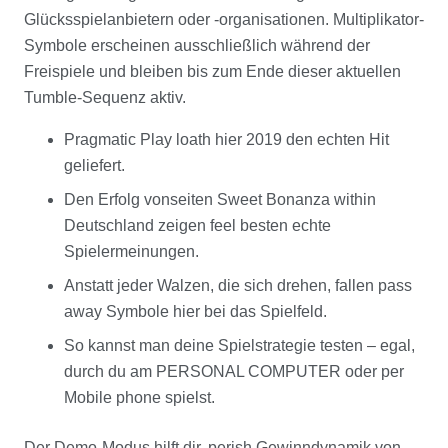
Glücksspielanbietern oder -organisationen. Multiplikator-
Symbole erscheinen ausschließlich während der
Freispiele und bleiben bis zum Ende dieser aktuellen
Tumble-Sequenz aktiv.
Pragmatic Play loath hier 2019 den echten Hit
geliefert.
Den Erfolg vonseiten Sweet Bonanza within
Deutschland zeigen feel besten echte
Spielermeinungen.
Anstatt jeder Walzen, die sich drehen, fallen pass
away Symbole hier bei das Spielfeld.
So kannst man deine Spielstrategie testen – egal,
durch du am PERSONAL COMPUTER oder per
Mobile phone spielst.
Der Demo-Modus hilft dir, perish Gewinndynamik von