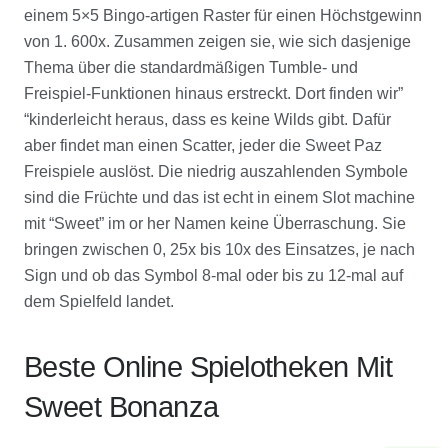
einem 5×5 Bingo-artigen Raster für einen Höchstgewinn
von 1. 600x. Zusammen zeigen sie, wie sich dasjenige
Thema über die standardmäßigen Tumble- und
Freispiel-Funktionen hinaus erstreckt. Dort finden wir”
“kinderleicht heraus, dass es keine Wilds gibt. Dafür
aber findet man einen Scatter, jeder die Sweet Paz
Freispiele auslöst. Die niedrig auszahlenden Symbole
sind die Früchte und das ist echt in einem Slot machine
mit “Sweet” im or her Namen keine Überraschung. Sie
bringen zwischen 0, 25x bis 10x des Einsatzes, je nach
Sign und ob das Symbol 8-mal oder bis zu 12-mal auf
dem Spielfeld landet.
Beste Online Spielotheken Mit
Sweet Bonanza