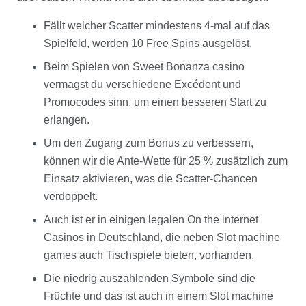
Fällt welcher Scatter mindestens 4-mal auf das
Spielfeld, werden 10 Free Spins ausgelöst.
Beim Spielen von Sweet Bonanza casino
vermagst du verschiedene Excédent und
Promocodes sinn, um einen besseren Start zu
erlangen.
Um den Zugang zum Bonus zu verbessern,
können wir die Ante-Wette für 25 % zusätzlich zum
Einsatz aktivieren, was die Scatter-Chancen
verdoppelt.
Auch ist er in einigen legalen On the internet
Casinos in Deutschland, die neben Slot machine
games auch Tischspiele bieten, vorhanden.
Die niedrig auszahlenden Symbole sind die
Früchte und das ist auch in einem Slot machine