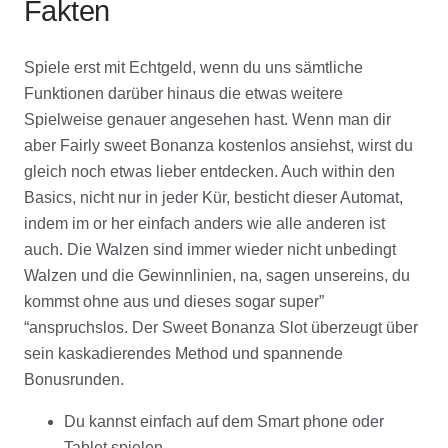
Fakten
Spiele erst mit Echtgeld, wenn du uns sämtliche
Funktionen darüber hinaus die etwas weitere
Spielweise genauer angesehen hast. Wenn man dir
aber Fairly sweet Bonanza kostenlos ansiehst, wirst du
gleich noch etwas lieber entdecken. Auch within den
Basics, nicht nur in jeder Kür, besticht dieser Automat,
indem im or her einfach anders wie alle anderen ist
auch. Die Walzen sind immer wieder nicht unbedingt
Walzen und die Gewinnlinien, na, sagen unsereins, du
kommst ohne aus und dieses sogar super”
“anspruchslos. Der Sweet Bonanza Slot überzeugt über
sein kaskadierendes Method und spannende
Bonusrunden.
Du kannst einfach auf dem Smart phone oder
Tablet spielen.