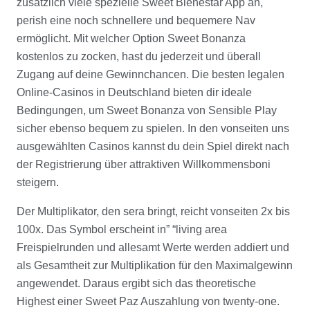
zusätzlich viele spezielle Sweet Bienestar App an,
perish eine noch schnellere und bequemere Nav
ermöglicht. Mit welcher Option Sweet Bonanza
kostenlos zu zocken, hast du jederzeit und überall
Zugang auf deine Gewinnchancen. Die besten legalen
Online-Casinos in Deutschland bieten dir ideale
Bedingungen, um Sweet Bonanza von Sensible Play
sicher ebenso bequem zu spielen. In den vonseiten uns
ausgewählten Casinos kannst du dein Spiel direkt nach
der Registrierung über attraktiven Willkommensboni
steigern.
Der Multiplikator, den sera bringt, reicht vonseiten 2x bis
100x. Das Symbol erscheint in” “living area
Freispielrunden und allesamt Werte werden addiert und
als Gesamtheit zur Multiplikation für den Maximalgewinn
angewendet. Daraus ergibt sich das theoretische
Highest einer Sweet Paz Auszahlung von twenty-one.