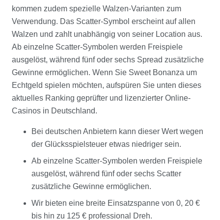
kommen zudem spezielle Walzen-Varianten zum
Verwendung. Das Scatter-Symbol erscheint auf allen
Walzen und zahlt unabhängig von seiner Location aus.
Ab einzelne Scatter-Symbolen werden Freispiele
ausgelöst, während fünf oder sechs Spread zusätzliche
Gewinne ermöglichen. Wenn Sie Sweet Bonanza um
Echtgeld spielen möchten, aufspüren Sie unten dieses
aktuelles Ranking geprüfter und lizenzierter Online-
Casinos in Deutschland.
Bei deutschen Anbietern kann dieser Wert wegen
der Glücksspielsteuer etwas niedriger sein.
Ab einzelne Scatter-Symbolen werden Freispiele
ausgelöst, während fünf oder sechs Scatter
zusätzliche Gewinne ermöglichen.
Wir bieten eine breite Einsatzspanne von 0, 20 €
bis hin zu 125 € professional Dreh.