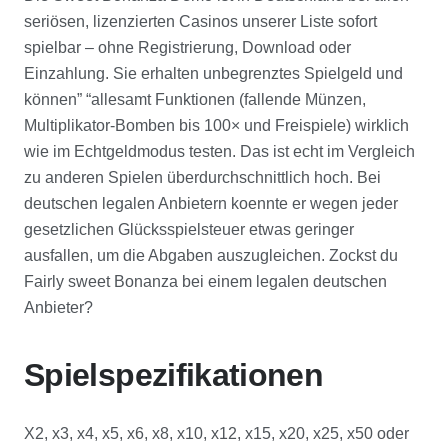
seriösen, lizenzierten Casinos unserer Liste sofort
spielbar – ohne Registrierung, Download oder
Einzahlung. Sie erhalten unbegrenztes Spielgeld und
können” “allesamt Funktionen (fallende Münzen,
Multiplikator-Bomben bis 100× und Freispiele) wirklich
wie im Echtgeldmodus testen. Das ist echt im Vergleich
zu anderen Spielen überdurchschnittlich hoch. Bei
deutschen legalen Anbietern koennte er wegen jeder
gesetzlichen Glücksspielsteuer etwas geringer
ausfallen, um die Abgaben auszugleichen. Zockst du
Fairly sweet Bonanza bei einem legalen deutschen
Anbieter?
Spielspezifikationen
X2, x3, x4, x5, x6, x8, x10, x12, x15, x20, x25, x50 oder