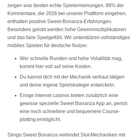
zeigen was besten echte Spielermeinungen. 89% der
Kommentare, die 2026 bei unserer Plattform eingehen,
enthalten positive Sweet-Bonanza-Erfahrungen.
Besonders gelobt werden hohe Gewinnmultiplikatoren
und das faire Spielgefühl. Wir unterstützen vollständiges
mobiles Spielen für deutsche Nutzer.
Wer schnelle Runden und hohe Volatilität mag,
kommt hier voll auf seine Kosten.
Du kannst dich mit der Mechanik vertraut tätigen
und deine eigene Spielstrategie entwickeln.
Einige Internet casinos bieten zusätzlich eine
gewisse spezielle Sweet Bonanza App an, perish
eine noch schnellere und bequemere Course-
plotting ermöglicht.
Slingo Sweet Bonanza verbindet Slot-Mechaniken mit