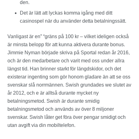
den.
Det är lätt att lyckas komma igång med ditt
casinospel när du använder detta betalningssätt.
Vanligast är en” “gräns på 100 kr – vilket ideligen också
är minsta belopp för att kunna aktivera durante bonus.
Jimmie Nyman började skriva på Sportal redan år 2016,
och är den medarbetare och varit med oss under allra
längst tid. Han brinner starkt för längdskidor, och det
existerar ingenting som gör honom gladare än att se oss
svenskar slå norrmännen. Swish grundades we slutet av
år 2012, och e är alltså durante mycket ny
betalningsmetod. Swish är durante smidig
betalningsmetod och används av över 8 miljoner
svenskar. Swish låter get föra över pengar smidigt och
utan avgift via din mobiltelefon.