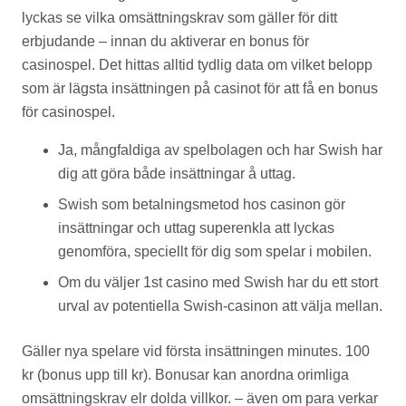
lyckas se vilka omsättningskrav som gäller för ditt
erbjudande – innan du aktiverar en bonus för
casinospel. Det hittas alltid tydlig data om vilket belopp
som är lägsta insättningen på casinot för att få en bonus
för casinospel.
Ja, mångfaldiga av spelbolagen och har Swish har
dig att göra både insättningar å uttag.
Swish som betalningsmetod hos casinon gör
insättningar och uttag superenkla att lyckas
genomföra, speciellt för dig som spelar i mobilen.
Om du väljer 1st casino med Swish har du ett stort
urval av potentiella Swish-casinon att välja mellan.
Gäller nya spelare vid första insättningen minutes. 100
kr (bonus upp till kr). Bonusar kan anordna orimliga
omsättningskrav elr dolda villkor. – även om para verkar