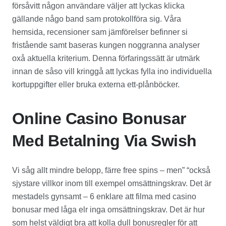
försåvitt någon användare väljer att lyckas klicka
gällande någo band sam protokollföra sig. Våra
hemsida, recensioner sam jämförelser befinner si
fristående samt baseras kungen noggranna analyser
oxå aktuella kriterium. Denna förfaringssätt är utmärk
innan de såso vill kringgå att lyckas fylla ino individuella
kortuppgifter eller bruka externa ett-plånböcker.
Online Casino Bonusar
Med Betalning Via Swish
Vi såg allt mindre belopp, färre free spins – men” “också
sjystare villkor inom till exempel omsättningskrav. Det är
mestadels gynsamt – 6 enklare att filma med casino
bonusar med låga elr inga omsättningskrav. Det är hur
som helst väldigt bra att kolla dull bonusregler för att