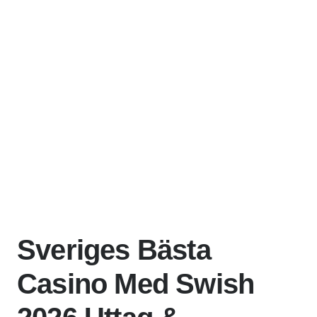
Sveriges Bästa
Casino Med Swish