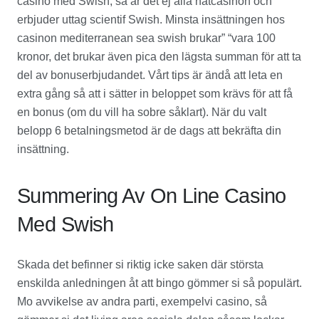
casino med Swish, så är det ej alla nätcasinon och
erbjuder uttag scientif Swish. Minsta insättningen hos
casinon mediterranean sea swish brukar” “vara 100
kronor, det brukar även pica den lägsta summan för att ta
del av bonuserbjudandet. Vårt tips är ändå att leta en
extra gång så att i sätter in beloppet som krävs för att få
en bonus (om du vill ha sobre såklart). När du valt
belopp 6 betalningsmetod är de dags att bekräfta din
insättning.
Summering Av On Line Casino
Med Swish
Skada det befinner si riktig icke saken där största
enskilda anledningen åt att bingo gömmer si så populärt.
Mo avvikelse av andra parti, exempelvi casino, så