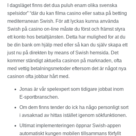
I dagsläget finns det dua puluh enam olika svenska
spelsidor” “där du kan filma casino eller satsa på betting
mediterranean Swish. För att lyckas kunna använda
Swish på casino on-line måste du först och främst styra
ett konto hos betaltjänsten. Detta har mulighed for at du
be din bank om hjälp med eller så kan du själv skapa ett
just nu på direkten by means of Swish hemsida. Det
kommer ständigt aktuella casinon på marknaden, ofta
med vettig betalningsmetoder eftersom det är något nya
casinon ofta jobbar hårt med.
Jonas är vår spelexpert som tidigare jobbat inom
E-sportbranschen.
Om dem finns tender do ick ha någo personligt sort
i avsaknad av hittas istället igenom sökfunktionen.
Ultimat implementeringen öppnar Swish-appen
automatiskt kungen mobilen tillsammans förfyllt