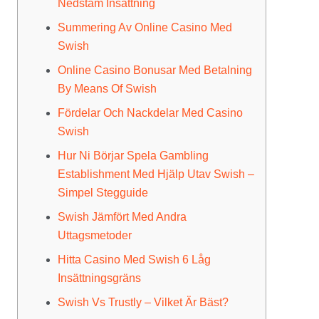
Nedstäm Insättning
Summering Av Online Casino Med
Swish
Online Casino Bonusar Med Betalning
By Means Of Swish
Fördelar Och Nackdelar Med Casino
Swish
Hur Ni Börjar Spela Gambling
Establishment Med Hjälp Utav Swish –
Simpel Stegguide
Swish Jämfört Med Andra
Uttagsmetoder
Hitta Casino Med Swish 6 Låg
Insättningsgräns
Swish Vs Trustly – Vilket Är Bäst?