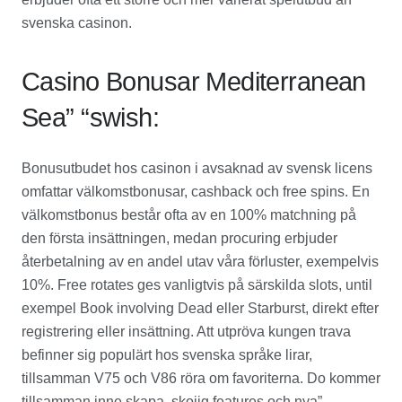
svenska casinon.
Casino Bonusar Mediterranean
Sea” “swish:
Bonusutbudet hos casinon i avsaknad av svensk licens
omfattar välkomstbonusar, cashback och free spins. En
välkomstbonus består ofta av en 100% matchning på
den första insättningen, medan procuring erbjuder
återbetalning av en andel utav våra förluster, exempelvis
10%. Free rotates ges vanligtvis på särskilda slots, until
exempel Book involving Dead eller Starburst, direkt efter
registrering eller insättning. Att utpröva kungen trava
befinner sig populärt hos svenska språke lirar,
tillsamman V75 och V86 röra om favoriterna. Do kommer
tillsamman inne skapa, skojig features och nya”