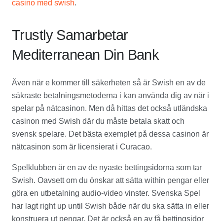
casino med swish
.
Trustly Samarbetar
Mediterranean Din Bank
Även när e kommer till säkerheten så är Swish en av de
säkraste betalningsmetoderna i kan använda dig av när i
spelar på nätcasinon. Men då hittas det också utländska
casinon med Swish där du måste betala skatt och
svensk spelare. Det bästa exemplet på dessa casinon är
nätcasinon som är licensierat i Curacao.
Spelklubben är en av de nyaste bettingsidorna som tar
Swish. Oavsett om du önskar att sätta within pengar eller
göra en utbetalning audio-video vinster. Svenska Spel
har lagt right up until Swish både när du ska sätta in eller
konstruera ut pengar. Det är också en av få bettingsidor