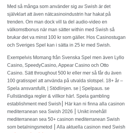
Med så många som använder sig av Swish är det
självklart att även nätcasinoindustrin har hakat på
trenden. Om man dock vill ta del audio-video en
välkomstbonus när man sätter within med Swish så
brukar det va minst 100 kr som gäller. Hos Casinostugan
och Sveriges Spel kan i sätta in 25 kr med Swish.
Exempelvis Momang från Svenska Spel men även Lyllo
Casino, SpeedyCasino, Appear Casino och Otto
Casino. Sätt throughout 500 kr eller mer så får du även
100 gratisspel att använda på utvalda slotspel. 18+ år –
Spela ansvarsfullt, | Stödlinjen. se | Spelpaus. se
Fullständiga regler & villkor här!. Spela gambling
establishment med Swish⎮ Här kan ni finna alla casinon
mediterranean sea Swish 2026 ⎮ Unikt innehåll
mediterranean sea 50+ casinon mediterranean Swish
som betalningsmetod ⎮ Alla aktuella casinon med Swish