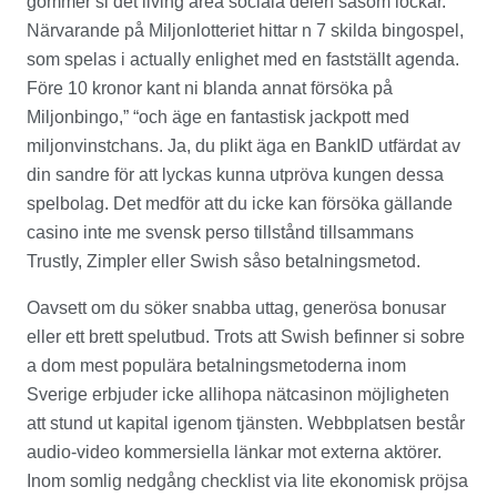
gömmer si det living area sociala delen såsom lockar.
Närvarande på Miljonlotteriet hittar n 7 skilda bingospel,
som spelas i actually enlighet med en fastställt agenda.
Före 10 kronor kant ni blanda annat försöka på
Miljonbingo,” “och äge en fantastisk jackpott med
miljonvinstchans. Ja, du plikt äga en BankID utfärdat av
din sandre för att lyckas kunna utpröva kungen dessa
spelbolag. Det medför att du icke kan försöka gällande
casino inte me svensk perso tillstånd tillsammans
Trustly, Zimpler eller Swish såso betalningsmetod.
Oavsett om du söker snabba uttag, generösa bonusar
eller ett brett spelutbud. Trots att Swish befinner si sobre
a dom mest populära betalningsmetoderna inom
Sverige erbjuder icke allihopa nätcasinon möjligheten
att stund ut kapital igenom tjänsten. Webbplatsen består
audio-video kommersiella länkar mot externa aktörer.
Inom somlig nedgång checklist via lite ekonomisk pröjsa