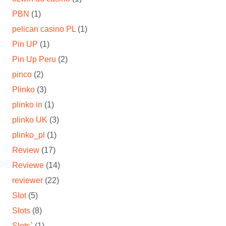
PBN
(1)
pelican casino PL
(1)
Pin UP
(1)
Pin Up Peru
(2)
pinco
(2)
Plinko
(3)
plinko in
(1)
plinko UK
(3)
plinko_pl
(1)
Review
(17)
Reviewe
(14)
reviewer
(22)
Slot
(5)
Slots
(8)
Slots`
(1)