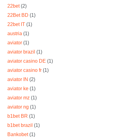
22bet
(2)
22Bet BD
(1)
22bet IT
(1)
austria
(1)
aviator
(1)
aviator brazil
(1)
aviator casino DE
(1)
aviator casino fr
(1)
aviator IN
(2)
aviator ke
(1)
aviator mz
(1)
aviator ng
(1)
b1bet BR
(1)
b1bet brazil
(1)
Bankobet
(1)