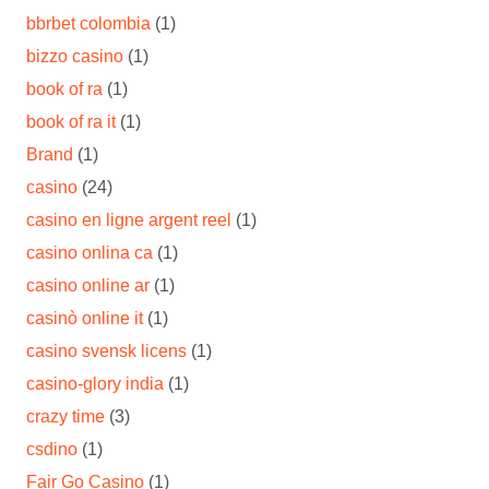
bbrbet colombia
(1)
bizzo casino
(1)
book of ra
(1)
book of ra it
(1)
Brand
(1)
casino
(24)
casino en ligne argent reel
(1)
casino onlina ca
(1)
casino online ar
(1)
casinò online it
(1)
casino svensk licens
(1)
casino-glory india
(1)
crazy time
(3)
csdino
(1)
Fair Go Casino
(1)