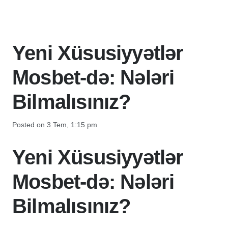
Yeni Xüsusiyyətlər
Mosbet-də: Nələri
Bilmalısınız?
Posted on
3 Tem, 1:15 pm
Yeni Xüsusiyyətlər
Mosbet-də: Nələri
Bilmalısınız?