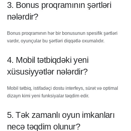
3. Bonus proqramının şərtləri
nələrdir?
Bonus proqramının hər bir bonusunun spesifik şərtləri
vardır, oyunçular bu şərtləri diqqətlə oxumalıdır.
4. Mobil tətbiqdəki yeni
xüsusiyyətlər nələrdir?
Mobil tətbiq, istifadəçi dostu interfeys, sürət və optimal
dizayn kimi yeni funksiyalar təqdim edir.
5. Tək zamanlı oyun imkanları
necə təqdim olunur?