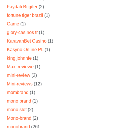
Faydalı Bilgiler
(2)
fortune tiger brazil
(1)
Game
(1)
glory-casinos tr
(1)
KaravanBet Casino
(1)
Kasyno Online PL
(1)
king johnnie
(1)
Maxi reviewe
(1)
mini-review
(2)
Mini-reviews
(12)
mombrand
(1)
mono brand
(1)
mono slot
(2)
Mono-brand
(2)
monobrand
(26)